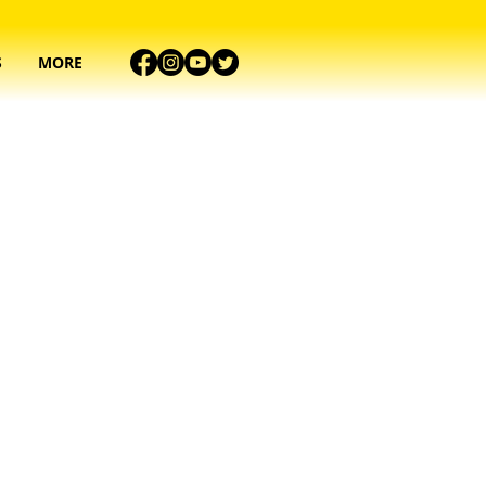
S
MORE